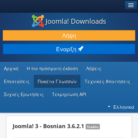
®
JOOMLA!
Joomla! Downloads
ΛΉΨΕΙΣ & ΕΠΕΚΤΆΣΕΙΣ
Λήψη
ΕΎΡΕΣΗ & ΜΆΘΗΣΗ
Έναρξη
ΚΟΙΝΌΤΗΤΑ & ΥΠΟΣΤΉΡΙΞΗ
ΠΌΡΟΙ ΠΡΟΓΡΑΜΜΑΤΙΣΤΏΝ
Αρχική
Η πιο πρόσφατη έκδοση
Λήψεις
Επεκτάσεις
Πακέτα Γλωσσών
Τεχνικές Απαιτήσεις
Συχνές Ερωτήσεις
Τεκμηρίωση API
Ελληνικά
Joomla! 3 - Bosnian 3.6.2.1
Stable