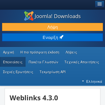
®
JOOMLA!
Joomla! Downloads
ΛΉΨΕΙΣ & ΕΠΕΚΤΆΣΕΙΣ
Λήψη
ΕΎΡΕΣΗ & ΜΆΘΗΣΗ
Έναρξη
ΚΟΙΝΌΤΗΤΑ & ΥΠΟΣΤΉΡΙΞΗ
ΠΌΡΟΙ ΠΡΟΓΡΑΜΜΑΤΙΣΤΏΝ
Αρχική
Η πιο πρόσφατη έκδοση
Λήψεις
Επεκτάσεις
Πακέτα Γλωσσών
Τεχνικές Απαιτήσεις
Συχνές Ερωτήσεις
Τεκμηρίωση API
Ελληνικά
Weblinks 4.3.0