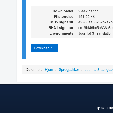
Downloadet
2.442 gange
Filstørrelse
451,22 kB
MD5 signatur
42760a166252b7a7b
SHA1 signatur
cc19bf49bc5a636c8b
Environments
Joomla! 3 Translation
Download nu
Du er her:
Hjem
/
Sprogpakker
/
Joomla 3 Langua
Hjem
O