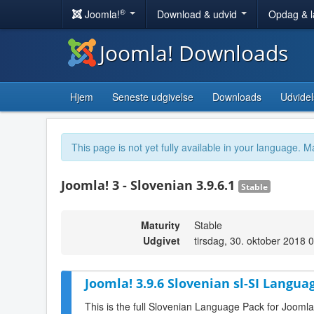
®
Joomla!
Download & udvid
Opdag & 
Joomla! Downloads
Hjem
Seneste udgivelse
Downloads
Udvidel
This page is not yet fully available in your language. M
Joomla! 3 - Slovenian 3.9.6.1
Stable
Maturity
Stable
Udgivet
tirsdag, 30. oktober 2018 
Joomla! 3.9.6 Slovenian sl-SI Langua
This is the full Slovenian Language Pack for Joomla