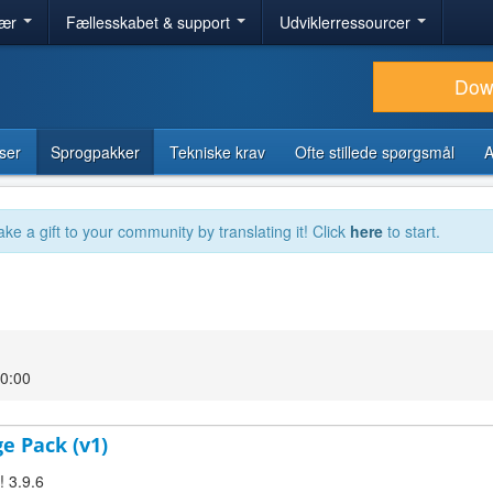
lær
Fællesskabet & support
Udviklerressourcer
Dow
ser
Sprogpakker
Tekniske krav
Ofte stillede spørgsmål
A
ake a gift to your community by translating it! Click
here
to start.
00:00
ge Pack (v1)
! 3.9.6