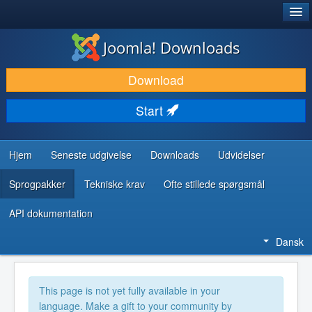
®
JOOMLA!
Joomla! Downloads
DOWNLOAD & UDVID
Download
OPDAG & LÆR
Start
FÆLLESSKABET & SUPPORT
UDVIKLERRESSOURCER
Hjem
Seneste udgivelse
Downloads
Udvidelser
Sprogpakker
Tekniske krav
Ofte stillede spørgsmål
API dokumentation
Dansk
This page is not yet fully available in your
language. Make a gift to your community by