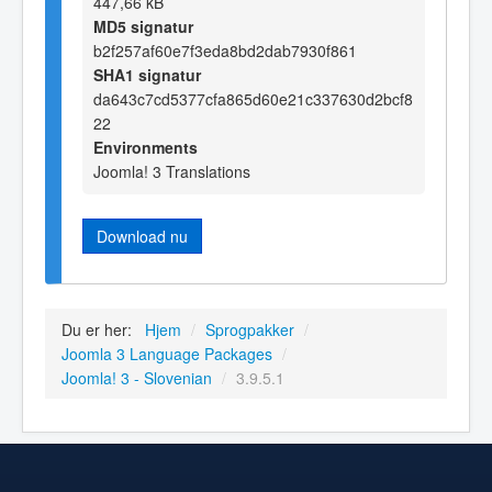
447,66 kB
MD5 signatur
b2f257af60e7f3eda8bd2dab7930f861
SHA1 signatur
da643c7cd5377cfa865d60e21c337630d2bcf8
22
Environments
Joomla! 3 Translations
Download nu
Du er her:
Hjem
/
Sprogpakker
/
Joomla 3 Language Packages
/
Joomla! 3 - Slovenian
/
3.9.5.1