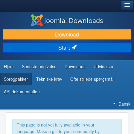
®
JOOMLA!
Joomla! Downloads
DOWNLOAD & UDVID
Download
OPDAG & LÆR
Start
FÆLLESSKABET & SUPPORT
UDVIKLERRESSOURCER
Hjem
Seneste udgivelse
Downloads
Udvidelser
Sprogpakker
Tekniske krav
Ofte stillede spørgsmål
API dokumentation
Dansk
This page is not yet fully available in your
language. Make a gift to your community by