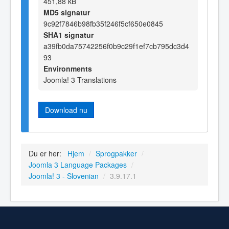
451,88 kB
MD5 signatur
9c92f7846b98fb35f246f5cf650e0845
SHA1 signatur
a39fb0da75742256f0b9c29f1ef7cb795dc3d4
93
Environments
Joomla! 3 Translations
Download nu
Du er her:
Hjem
/
Sprogpakker
/
Joomla 3 Language Packages
/
Joomla! 3 - Slovenian
/
3.9.17.1