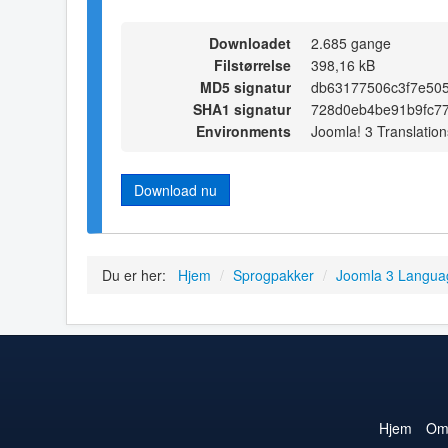
Downloadet
2.685 gange
Filstørrelse
398,16 kB
MD5 signatur
db63177506c3f7e505
SHA1 signatur
728d0eb4be91b9fc7
Environments
Joomla! 3 Translation
Download nu
Du er her:
Hjem
/
Sprogpakker
/
Joomla 3 Langua
Hjem
O