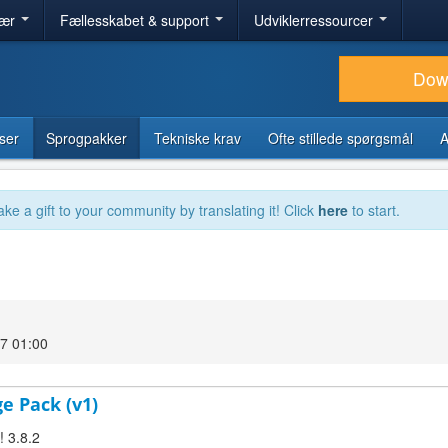
lær
Fællesskabet & support
Udviklerressourcer
Dow
ser
Sprogpakker
Tekniske krav
Ofte stillede spørgsmål
A
ake a gift to your community by translating it! Click
here
to start.
17 01:00
ge Pack (v1)
! 3.8.2