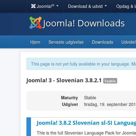
®
Joomla!
Download & udvid
Opdag & 
Joomla! Downloads
Hjem
Seneste udgivelse
Downloads
Udvidel
This page is not yet fully available in your language. M
Joomla! 3 - Slovenian 3.8.2.1
Stable
Maturity
Stable
Udgivet
tirsdag, 19. september 20
Joomla! 3.8.2 Slovenian sl-SI Langua
This is the full Slovenian Language Pack for Joomla