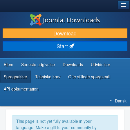
®
JOOMLA!
Joomla! Downloads
DOWNLOAD & UDVID
Download
OPDAG & LÆR
Start
FÆLLESSKABET & SUPPORT
UDVIKLERRESSOURCER
Hjem
Seneste udgivelse
Downloads
Udvidelser
Sprogpakker
Tekniske krav
Ofte stillede spørgsmål
API dokumentation
Dansk
This page is not yet fully available in your
language. Make a gift to your community by