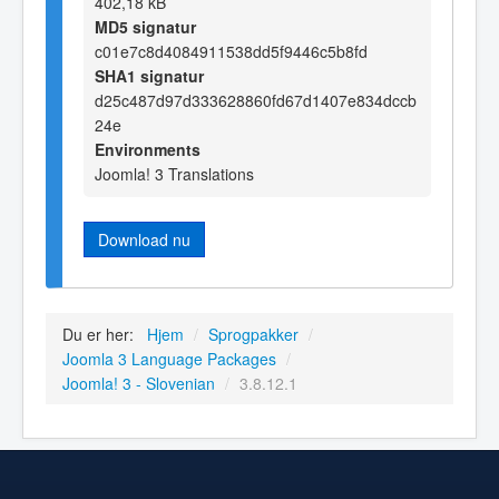
402,18 kB
MD5 signatur
c01e7c8d4084911538dd5f9446c5b8fd
SHA1 signatur
d25c487d97d333628860fd67d1407e834dccb
24e
Environments
Joomla! 3 Translations
Download nu
Du er her:
Hjem
/
Sprogpakker
/
Joomla 3 Language Packages
/
Joomla! 3 - Slovenian
/
3.8.12.1