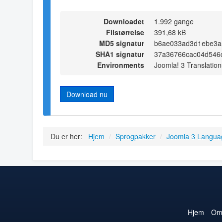
Downloadet
1.992 gange
Filstørrelse
391,68 kB
MD5 signatur
b6ae033ad3d1ebe3a
SHA1 signatur
37a36766cac04d546
Environments
Joomla! 3 Translation
Download nu
Du er her:
Hjem
/
Sprogpakker
/
Joomla 3 Langua
Hjem
O