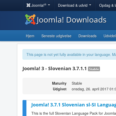
®
Joomla!
Download & udvid
Opdag & 
Joomla! Downloads
Hjem
Seneste udgivelse
Downloads
Udvidel
This page is not yet fully available in your language. M
Joomla! 3 - Slovenian 3.7.1.1
Stable
Maturity
Stable
Udgivet
onsdag, 26. april 2017 01:
Joomla! 3.7.1 Slovenian sl-SI Langua
This is the full Slovenian Language Pack for Joomla