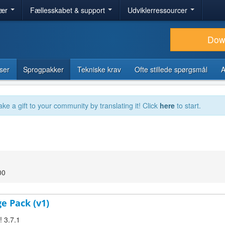
lær
Fællesskabet & support
Udviklerressourcer
Dow
ser
Sprogpakker
Tekniske krav
Ofte stillede spørgsmål
A
ake a gift to your community by translating it! Click
here
to start.
00
ge Pack (v1)
! 3.7.1