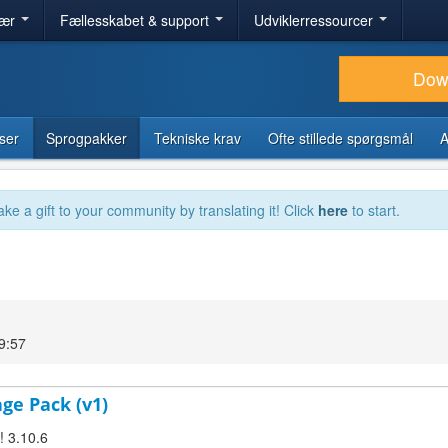
lær
Fællesskabet & support
Udviklerressourcer
Dow
ser
Sprogpakker
Tekniske krav
Ofte stillede spørgsmål
A
ake a gift to your community by translating it! Click
here
to start.
19:57
age Pack (v1)
! 3.10.6