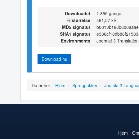
Downloadet
1.855 gange
Filstørrelse
461,57 kB
MD5 signatur
b0613b168b6008aae
SHA1 signatur
e336cf18db86f2158
Environments
Joomla! 3 Translation
Download nu
Du er her:
Hjem
/
Sprogpakker
/
Joomla 3 Langua
Hjem
O