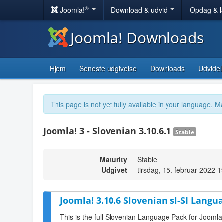
®
Joomla!
Download & udvid
Opdag & 
Joomla! Downloads
Hjem
Seneste udgivelse
Downloads
Udvidel
This page is not yet fully available in your language. M
Joomla! 3 - Slovenian 3.10.6.1
Stable
Maturity
Stable
Udgivet
tirsdag, 15. februar 2022 
Joomla! 3.10.6 Slovenian sl-SI Langu
This is the full Slovenian Language Pack for Joomla