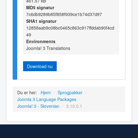
461,57 kB
MD5 signatur
7c6db9289b85f858f939ce1b74d37d97
SHA1 signatur
12858aab9c08bc0465c863c917ffddab90f4cd
49
Environments
Joomla! 3 Translations
Download nu
Du er her:
Hjem
/
Sprogpakker
/
Joomla 3 Language Packages
/
Joomla! 3 - Slovenian
/
3.10.5.1