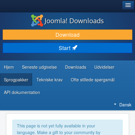
®
JOOMLA!
Joomla! Downloads
DOWNLOAD & UDVID
Download
OPDAG & LÆR
Start
FÆLLESSKABET & SUPPORT
UDVIKLERRESSOURCER
Hjem
Seneste udgivelse
Downloads
Udvidelser
Sprogpakker
Tekniske krav
Ofte stillede spørgsmål
API dokumentation
Dansk
This page is not yet fully available in your
language. Make a gift to your community by