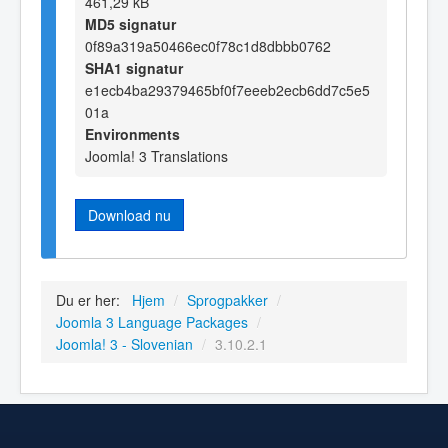
461,29 kB
MD5 signatur
0f89a319a50466ec0f78c1d8dbbb0762
SHA1 signatur
e1ecb4ba29379465bf0f7eeeb2ecb6dd7c5e5
01a
Environments
Joomla! 3 Translations
Download nu
Du er her:
Hjem
/
Sprogpakker
/
Joomla 3 Language Packages
/
Joomla! 3 - Slovenian
/
3.10.2.1