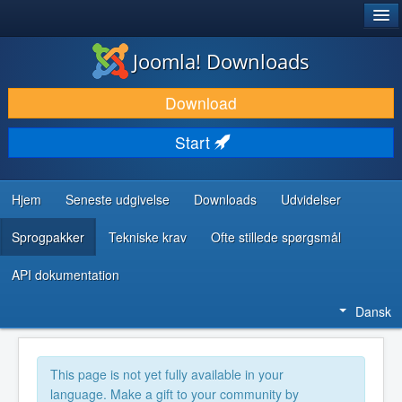
®
JOOMLA!
Joomla! Downloads
DOWNLOAD & UDVID
Download
OPDAG & LÆR
Start
FÆLLESSKABET & SUPPORT
UDVIKLERRESSOURCER
Hjem
Seneste udgivelse
Downloads
Udvidelser
Sprogpakker
Tekniske krav
Ofte stillede spørgsmål
API dokumentation
Dansk
This page is not yet fully available in your
language. Make a gift to your community by