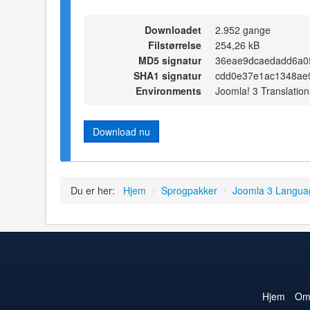
Downloadet
2.952 gange
Filstørrelse
254,26 kB
MD5 signatur
36eae9dcaedadd6a0
SHA1 signatur
cdd0e37e1ac1348ae
Environments
Joomla! 3 Translation
Download nu
Du er her:
Hjem
/
Sprogpakker
/
Joomla 3 Langua
Hjem
O