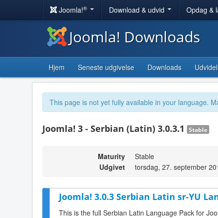
®
Joomla!
Download & udvid
Opdag & 
Joomla! Downloads
Hjem
Seneste udgivelse
Downloads
Udvidel
This page is not yet fully available in your language. M
Joomla! 3 - Serbian (Latin) 3.0.3.1
Stable
Maturity
Stable
Udgivet
torsdag, 27. september 20
Joomla! 3.0.3 Serbian Latin sr-YU La
This is the full Serbian Latin Language Pack for Joo