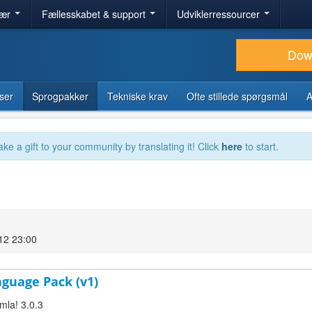
lær
Fællesskabet & support
Udviklerressourcer
Dow
ser
Sprogpakker
Tekniske krav
Ofte stillede spørgsmål
A
ake a gift to your community by translating it! Click
here
to start.
12 23:00
nguage Pack (v1)
mla! 3.0.3