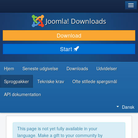
®
JOOMLA!
Joomla! Downloads
DOWNLOAD & UDVID
Download
OPDAG & LÆR
Start
FÆLLESSKABET & SUPPORT
UDVIKLERRESSOURCER
Hjem
Seneste udgivelse
Downloads
Udvidelser
Sprogpakker
Tekniske krav
Ofte stillede spørgsmål
API dokumentation
Dansk
This page is not yet fully available in your
language. Make a gift to your community by