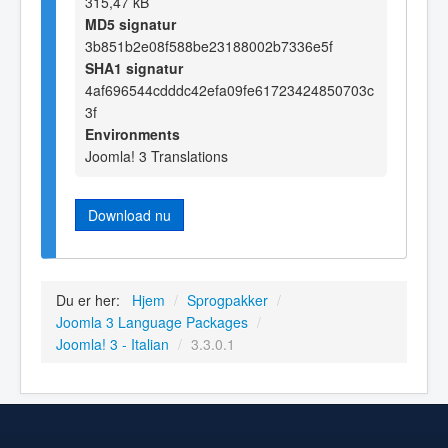
315,47 kB
MD5 signatur
3b851b2e08f588be23188002b7336e5f
SHA1 signatur
4af696544cdddc42efa09fe61723424850703c
3f
Environments
Joomla! 3 Translations
Download nu
Du er her:
Hjem
/
Sprogpakker
/
Joomla 3 Language Packages
/
Joomla! 3 - Italian
/
3.3.0.1