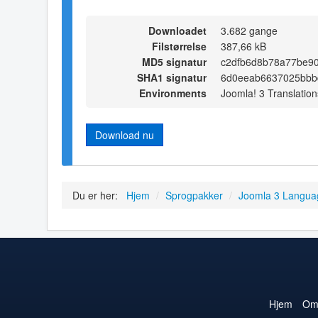
Downloadet
3.682 gange
Filstørrelse
387,66 kB
MD5 signatur
c2dfb6d8b78a77be90
SHA1 signatur
6d0eeab6637025bbb
Environments
Joomla! 3 Translation
Download nu
Du er her:
Hjem
/
Sprogpakker
/
Joomla 3 Langua
Hjem
O