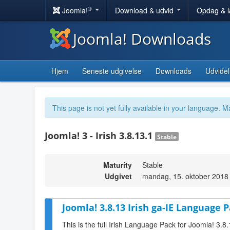
®
Joomla!
Download & udvid
Opdag & 
Joomla! Downloads
Hjem
Seneste udgivelse
Downloads
Udvidel
This page is not yet fully available in your language. M
Joomla! 3 - Irish 3.8.13.1
Stable
Maturity
Stable
Udgivet
mandag, 15. oktober 2018
Joomla! 3.8.13 Irish ga-IE Language P
This is the full Irish Language Pack for Joomla! 3.8