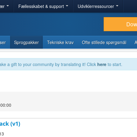
lær
Fællesskabet & support
Udviklerressourcer
Dow
ser
Sprogpakker
Tekniske krav
Ofte stillede spørgsmål
A
ake a gift to your community by translating it! Click
here
to start.
 00:00
ack (v1)
.13