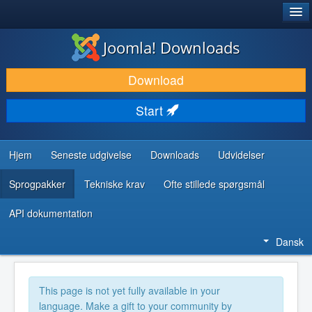
®
JOOMLA!
Joomla! Downloads
DOWNLOAD & UDVID
Download
OPDAG & LÆR
Start
FÆLLESSKABET & SUPPORT
UDVIKLERRESSOURCER
Hjem
Seneste udgivelse
Downloads
Udvidelser
Sprogpakker
Tekniske krav
Ofte stillede spørgsmål
API dokumentation
Dansk
This page is not yet fully available in your
language. Make a gift to your community by