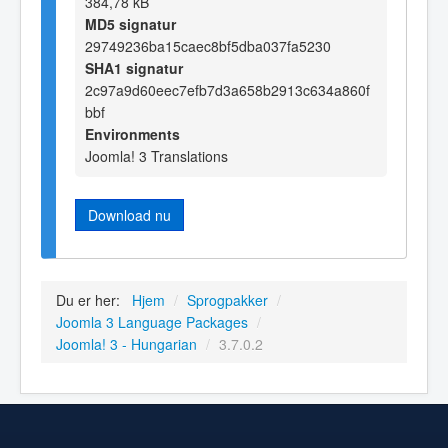
384,78 kB
MD5 signatur
29749236ba15caec8bf5dba037fa5230
SHA1 signatur
2c97a9d60eec7efb7d3a658b2913c634a860f
bbf
Environments
Joomla! 3 Translations
Download nu
Du er her:
Hjem
/
Sprogpakker
/
Joomla 3 Language Packages
/
Joomla! 3 - Hungarian
/
3.7.0.2