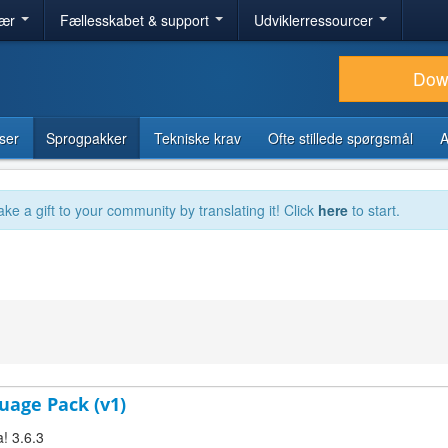
lær
Fællesskabet & support
Udviklerressourcer
Dow
ser
Sprogpakker
Tekniske krav
Ofte stillede spørgsmål
A
ake a gift to your community by translating it! Click
here
to start.
uage Pack (v1)
! 3.6.3