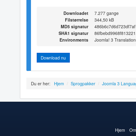
Downloadet
7.277 gange
Filstørrelse
344,50 kB
MD5 signatur
486b6c7d6d723df7a
SHA1 signatur
86fbebd9968f813221
Environments
Joomla! 3 Translation
Download nu
Du er her:
Hjem
/
Sprogpakker
/
Joomla 3 Langua
Hjem
O