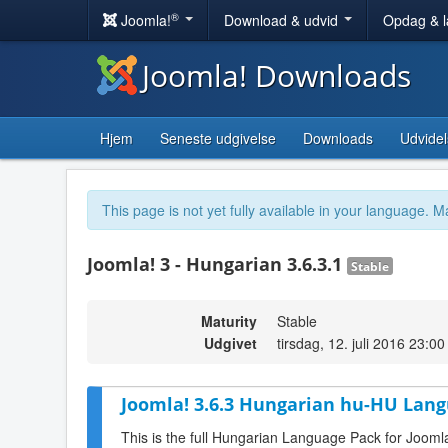
®
Joomla!
Download & udvid
Opdag & 
Joomla! Downloads
Hjem
Seneste udgivelse
Downloads
Udvidel
This page is not yet fully available in your language. M
Joomla! 3 - Hungarian 3.6.3.1
Stable
Maturity
Stable
Udgivet
tirsdag, 12. juli 2016 23:00
Joomla! 3.6.3 Hungarian hu-HU Lang
This is the full Hungarian Language Pack for Joomla