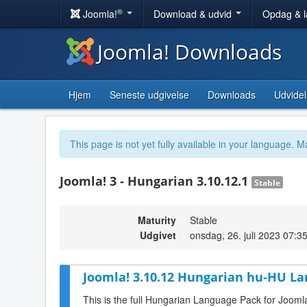
®
Joomla!
Download & udvid
Opdag & 
Joomla! Downloads
Hjem
Seneste udgivelse
Downloads
Udvidel
This page is not yet fully available in your language. M
Joomla! 3 - Hungarian 3.10.12.1
Stable
Maturity
Stable
Udgivet
onsdag, 26. juli 2023 07:3
Joomla! 3.10.12 Hungarian hu-HU La
This is the full Hungarian Language Pack for Jooml