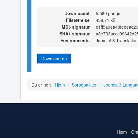
Downloadet
5.580 gange
Filstørrelse
438,71 kB
MD5 signatur
e1ff5a0ea48fe8eac2
SHA1 signatur
a8e733accc99642d2
Environments
Joomla! 3 Translation
Download nu
Du er her:
Hjem
/
Sprogpakker
/
Joomla 3 Langua
Hjem
O