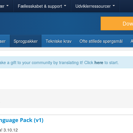
lær
Fællesskabet & support
Udviklerressourcer
Dow
ser
Sprogpakker
Tekniske krav
Ofte stillede spørgsmål
A
ake a gift to your community by translating it! Click
here
to start.
5
nguage Pack (v1)
a! 3.10.12