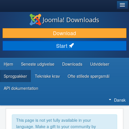
®
JOOMLA!
Joomla! Downloads
DOWNLOAD & UDVID
Download
OPDAG & LÆR
Start
FÆLLESSKABET & SUPPORT
UDVIKLERRESSOURCER
Hjem
Seneste udgivelse
Downloads
Udvidelser
Sprogpakker
Tekniske krav
Ofte stillede spørgsmål
API dokumentation
Dansk
This page is not yet fully available in your
language. Make a gift to your community by