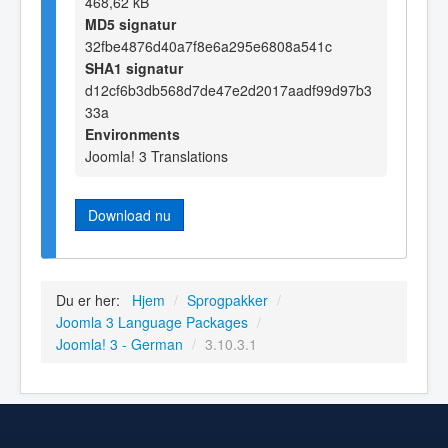
468,62 kB
MD5 signatur
32fbe4876d40a7f8e6a295e6808a541c
SHA1 signatur
d12cf6b3db568d7de47e2d2017aadf99d97b3
33a
Environments
Joomla! 3 Translations
Download nu
Du er her:
Hjem
/
Sprogpakker
/
Joomla 3 Language Packages
/
Joomla! 3 - German
/
3.10.3.1