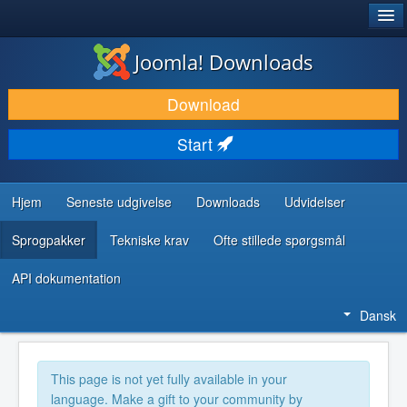
®
JOOMLA!
Joomla! Downloads
DOWNLOAD & UDVID
Download
OPDAG & LÆR
Start
FÆLLESSKABET & SUPPORT
UDVIKLERRESSOURCER
Hjem
Seneste udgivelse
Downloads
Udvidelser
Sprogpakker
Tekniske krav
Ofte stillede spørgsmål
API dokumentation
Dansk
This page is not yet fully available in your
language. Make a gift to your community by