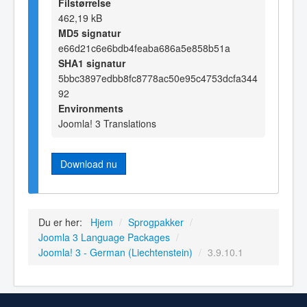
Filstørrelse
462,19 kB
MD5 signatur
e66d21c6e6bdb4feaba686a5e858b51a
SHA1 signatur
5bbc3897edbb8fc8778ac50e95c4753dcfa344
92
Environments
Joomla! 3 Translations
Download nu
Du er her:
Hjem
/
Sprogpakker
/
Joomla 3 Language Packages
/
Joomla! 3 - German (Liechtenstein)
/
3.9.10.1