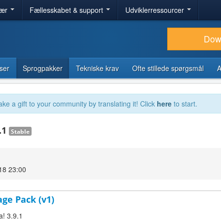
lær
Fællesskabet & support
Udviklerressourcer
Dow
ser
Sprogpakker
Tekniske krav
Ofte stillede spørgsmål
A
ake a gift to your community by translating it! Click
here
to start.
.1
Stable
18 23:00
age Pack (v1)
a! 3.9.1