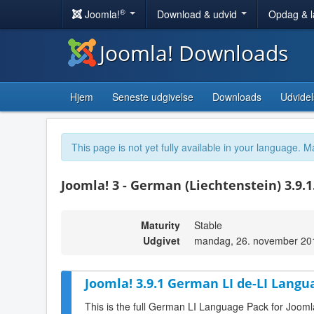
®
Joomla!
Download & udvid
Opdag & 
Joomla! Downloads
Hjem
Seneste udgivelse
Downloads
Udvidel
This page is not yet fully available in your language. M
Joomla! 3 - German (Liechtenstein) 3.9.1
Maturity
Stable
Udgivet
mandag, 26. november 20
Joomla! 3.9.1 German LI de-LI Langu
This is the full German LI Language Pack for Jooml