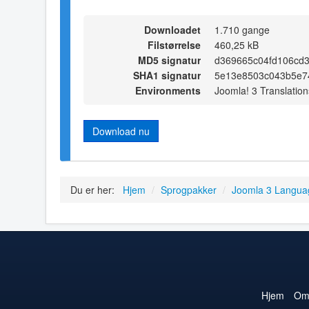
Downloadet
1.710 gange
Filstørrelse
460,25 kB
MD5 signatur
d369665c04fd106cd3
SHA1 signatur
5e13e8503c043b5e7
Environments
Joomla! 3 Translation
Download nu
Du er her:
Hjem
/
Sprogpakker
/
Joomla 3 Langua
Hjem
O