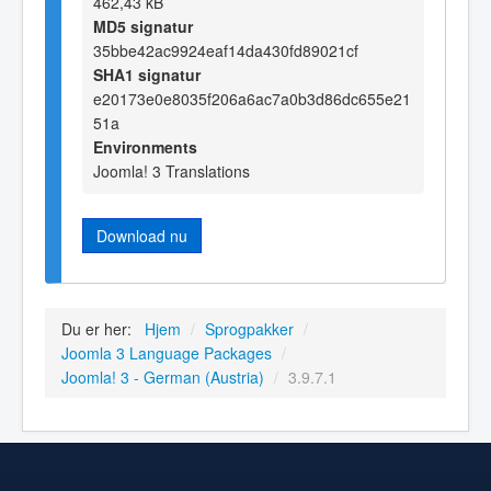
462,43 kB
MD5 signatur
35bbe42ac9924eaf14da430fd89021cf
SHA1 signatur
e20173e0e8035f206a6ac7a0b3d86dc655e21
51a
Environments
Joomla! 3 Translations
Download nu
Du er her:
Hjem
/
Sprogpakker
/
Joomla 3 Language Packages
/
Joomla! 3 - German (Austria)
/
3.9.7.1