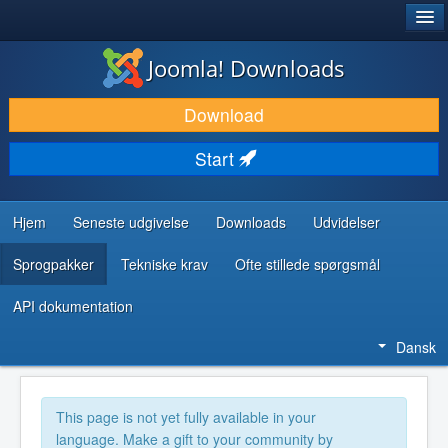
®
JOOMLA!
Joomla! Downloads
DOWNLOAD & UDVID
Download
OPDAG & LÆR
Start
FÆLLESSKABET & SUPPORT
UDVIKLERRESSOURCER
Hjem
Seneste udgivelse
Downloads
Udvidelser
Sprogpakker
Tekniske krav
Ofte stillede spørgsmål
API dokumentation
Dansk
This page is not yet fully available in your
language. Make a gift to your community by