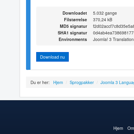
Downloadet
5.032 gange
Filstørrelse
370,24 kB
MD5 signatur
f2d02accf7c8d35e5a
SHA1 signatur
0d4ab4ea738698177
Environments
Joomla! 3 Translation
Download nu
Du er her:
Hjem
/
Sprogpakker
/
Joomla 3 Langua
Hjem
O