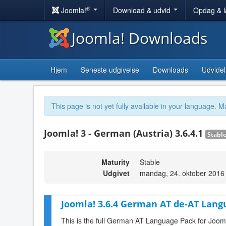
®
Joomla!
Download & udvid
Opdag & 
Joomla! Downloads
Hjem
Seneste udgivelse
Downloads
Udvidel
This page is not yet fully available in your language. M
Joomla! 3 - German (Austria) 3.6.4.1
Stabl
Maturity
Stable
Udgivet
mandag, 24. oktober 2016
Joomla! 3.6.4 German AT de-AT Lang
This is the full German AT Language Pack for Jooml