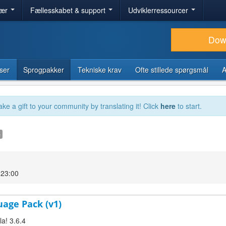
lær
Fællesskabet & support
Udviklerressourcer
Dow
ser
Sprogpakker
Tekniske krav
Ofte stillede spørgsmål
A
ake a gift to your community by translating it! Click
here
to start.
e
 23:00
uage Pack (v1)
a! 3.6.4