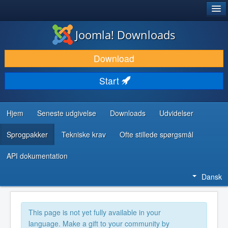
®
JOOMLA!
Joomla! Downloads
DOWNLOAD & UDVID
Download
OPDAG & LÆR
Start
FÆLLESSKABET & SUPPORT
UDVIKLERRESSOURCER
Hjem
Seneste udgivelse
Downloads
Udvidelser
Sprogpakker
Tekniske krav
Ofte stillede spørgsmål
API dokumentation
Dansk
This page is not yet fully available in your
language. Make a gift to your community by