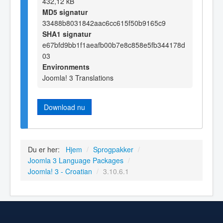
432,12 kB
MD5 signatur
33488b8031842aac6cc615f50b9165c9
SHA1 signatur
e67bfd9bb1f1aeafb00b7e8c858e5fb344178d
03
Environments
Joomla! 3 Translations
Download nu
Du er her:
Hjem
/
Sprogpakker
/
Joomla 3 Language Packages
/
Joomla! 3 - Croatian
/
3.10.6.1