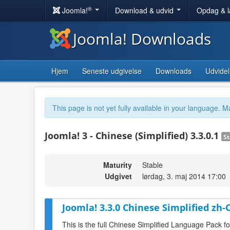
®
Joomla!
Download & udvid
Opdag & 
Joomla! Downloads
Hjem
Seneste udgivelse
Downloads
Udvidel
This page is not yet fully available in your language. M
Joomla! 3 - Chinese (Simplified) 3.3.0.1
St
Maturity
Stable
Udgivet
lørdag, 3. maj 2014 17:00
Joomla! 3.3.0 Chinese Simplified zh
This is the full Chinese Simplified Language Pack f