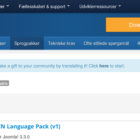
lær
Fællesskabet & support
Udviklerressourcer
Dow
ser
Sprogpakker
Tekniske krav
Ofte stillede spørgsmål
A
ake a gift to your community by translating it! Click
here
to start.
able
-CN Language Pack (v1)
or Joomla! 3.3.0