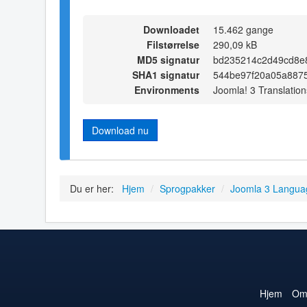
Downloadet
15.462 gange
Filstørrelse
290,09 kB
MD5 signatur
bd235214c2d49cd8e
SHA1 signatur
544be97f20a05a887
Environments
Joomla! 3 Translation
Download nu
Du er her:
Hjem
/
Sprogpakker
/
Joomla 3 Langua
Hjem
O