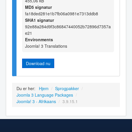
455,06 kB
MD5 signatur
fa18ded281e1b7fb06a0981e7313ddb8
SHA1 signatur
92e88a284d9f3c86847440052b72896d7357a
e21
Environments
Joomla! 3 Translations
Download nu
Du er her:
Hjem
/
Sprogpakker
/
Joomla 3 Language Packages
/
Joomla! 3 - Afrikaans
/
3.9.15.1