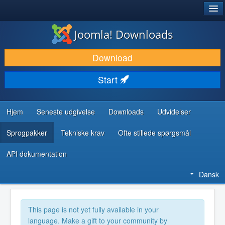
®
JOOMLA!
Joomla! Downloads
DOWNLOAD & UDVID
Download
OPDAG & LÆR
Start
FÆLLESSKABET & SUPPORT
UDVIKLERRESSOURCER
Hjem
Seneste udgivelse
Downloads
Udvidelser
Sprogpakker
Tekniske krav
Ofte stillede spørgsmål
API dokumentation
Dansk
This page is not yet fully available in your
language. Make a gift to your community by