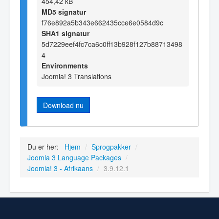
454,42 kB
MD5 signatur
f76e892a5b343e662435cce6e0584d9c
SHA1 signatur
5d7229eef4fc7ca6c0ff13b928f127b88713498
4
Environments
Joomla! 3 Translations
Download nu
Du er her:
Hjem
/
Sprogpakker
/
Joomla 3 Language Packages
/
Joomla! 3 - Afrikaans
/
3.9.12.1