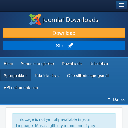
®
JOOMLA!
Joomla! Downloads
DOWNLOAD & UDVID
Download
OPDAG & LÆR
Start
FÆLLESSKABET & SUPPORT
UDVIKLERRESSOURCER
Hjem
Seneste udgivelse
Downloads
Udvidelser
Sprogpakker
Tekniske krav
Ofte stillede spørgsmål
API dokumentation
Dansk
This page is not yet fully available in your
language. Make a gift to your community by