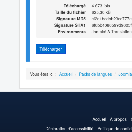
Téléchargé
4 673 fois
Taille du fichier
625,30 kB
Signature MD5
cf2d1bcdbb23cc777
Signature SHA1
6f0bb4080599d9005f
Environments
Joomla! 3 Translation
Télécharger
Vous êtes ici :
Accueil
/
Packs de langues
/
Joomla
Accueil
À propos
Déclaration d’accessibilité
Politique de confid