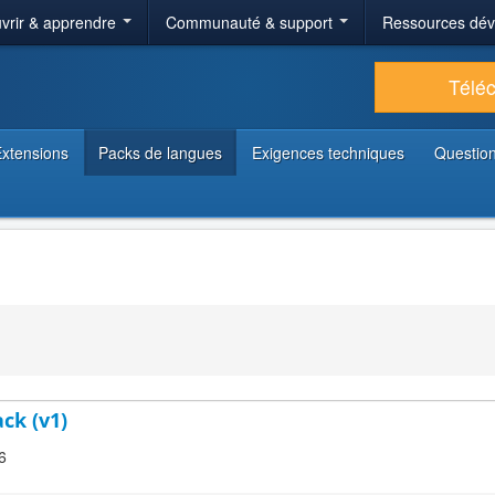
vrir & apprendre
Communauté & support
Ressources dé
Télé
xtensions
Packs de langues
Exigences techniques
Question
ck (v1)
6