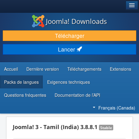
®
JOOMLA!
Joomla! Downloads
TÉLÉCHARGER & ENRICHIR
Télécharger
DÉCOUVRIR & APPRENDRE
Lancer
COMMUNAUTÉ & SUPPORT
RESSOURCES DÉVELOPPEURS
Accueil
Dernière version
Téléchargements
Extensions
Packs de langues
Exigences techniques
Questions fréquentes
Documentation de l’API
Français (Canada)
Joomla! 3 - Tamil (India) 3.8.8.1
Stable