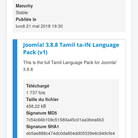
Maturity
Stable
Publiée le
lundi 21 mai 2018 19:30
Joomla! 3.8.8 Tamil ta-IN Language
Pack (v1)
This is the full Tamil Language Pack for Joomla!
3.8.8
Téléchargé
1 737 fois
Taille du fichier
458,22 kB
Signature MD5
7c54c66b109c51580a45c01aa3bea6b3
Signature SHA1
eb5ae888c474dc0da804dd05339e6c949cfe4