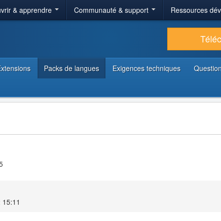
vrir & apprendre
Communauté & support
Ressources dé
Télé
xtensions
Packs de langues
Exigences techniques
Question
5
2 15:11