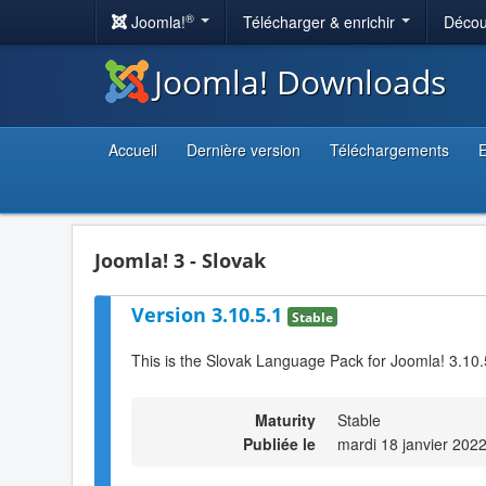
®
Joomla!
Télécharger & enrichir
Décou
Joomla! Downloads
Accueil
Dernière version
Téléchargements
E
Joomla! 3 - Slovak
Version 3.10.5.1
Stable
This is the Slovak Language Pack for Joomla! 3.10.
Maturity
Stable
Publiée le
mardi 18 janvier 202