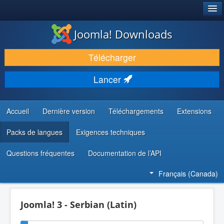
®
JOOMLA!
Joomla! Downloads
TÉLÉCHARGER & ENRICHIR
Télécharger
DÉCOUVRIR & APPRENDRE
Lancer
COMMUNAUTÉ & SUPPORT
RESSOURCES DÉVELOPPEURS
Accueil
Dernière version
Téléchargements
Extensions
Packs de langues
Exigences techniques
Questions fréquentes
Documentation de l’API
Français (Canada)
Joomla! 3 - Serbian (Latin)