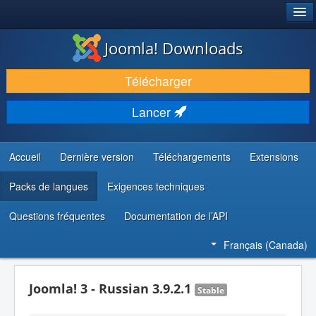
®
JOOMLA!
Joomla! Downloads
TÉLÉCHARGER & ENRICHIR
Télécharger
DÉCOUVRIR & APPRENDRE
Lancer
COMMUNAUTÉ & SUPPORT
RESSOURCES DÉVELOPPEURS
Accueil
Dernière version
Téléchargements
Extensions
Packs de langues
Exigences techniques
Questions fréquentes
Documentation de l’API
Français (Canada)
Joomla! 3 - Russian 3.9.2.1
Stable