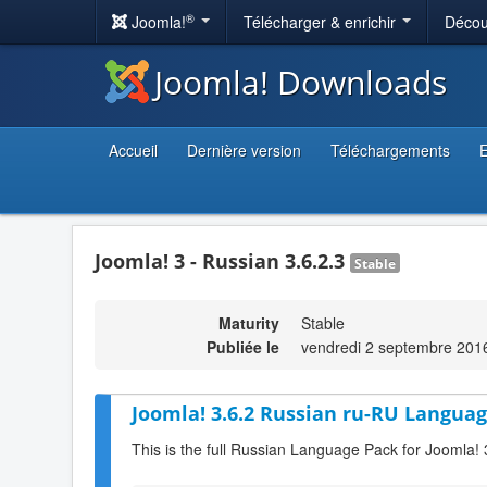
®
Joomla!
Télécharger & enrichir
Décou
Joomla! Downloads
Accueil
Dernière version
Téléchargements
E
Joomla! 3 - Russian 3.6.2.3
Stable
Maturity
Stable
Publiée le
vendredi 2 septembre 201
Joomla! 3.6.2 Russian ru-RU Languag
This is the full Russian Language Pack for Joomla! 