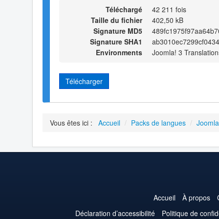
Téléchargé
42 211 fois
Taille du fichier
402,50 kB
Signature MD5
489fc1975f97aa64b7
Signature SHA1
ab3010ec7299cf043
Environments
Joomla! 3 Translation
Télécharger
Vous êtes ici :
Accueil
/
Packs de langues
/
Joomla
Accueil
À propos
Déclaration d’accessibilité
Politique de confid