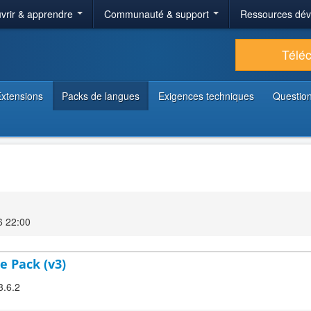
vrir & apprendre
Communauté & support
Ressources dé
Télé
xtensions
Packs de langues
Exigences techniques
Question
6 22:00
e Pack (v3)
3.6.2