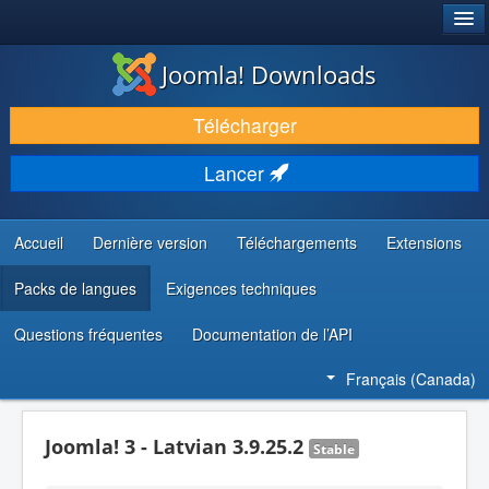
®
JOOMLA!
Joomla! Downloads
TÉLÉCHARGER & ENRICHIR
Télécharger
DÉCOUVRIR & APPRENDRE
Lancer
COMMUNAUTÉ & SUPPORT
RESSOURCES DÉVELOPPEURS
Accueil
Dernière version
Téléchargements
Extensions
Packs de langues
Exigences techniques
Questions fréquentes
Documentation de l’API
Français (Canada)
Joomla! 3 - Latvian 3.9.25.2
Stable