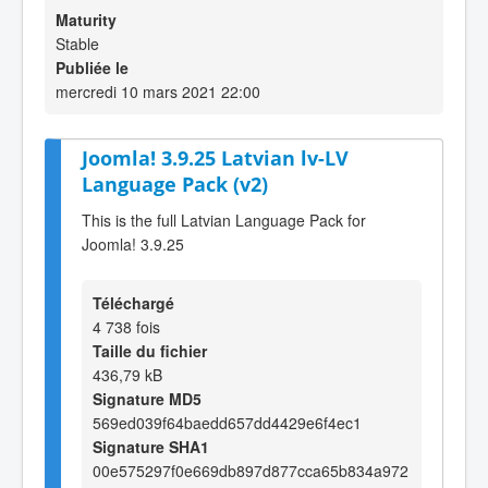
Maturity
Stable
Publiée le
mercredi 10 mars 2021 22:00
Joomla! 3.9.25 Latvian lv-LV
Language Pack (v2)
This is the full Latvian Language Pack for
Joomla! 3.9.25
Téléchargé
4 738 fois
Taille du fichier
436,79 kB
Signature MD5
569ed039f64baedd657dd4429e6f4ec1
Signature SHA1
00e575297f0e669db897d877cca65b834a972