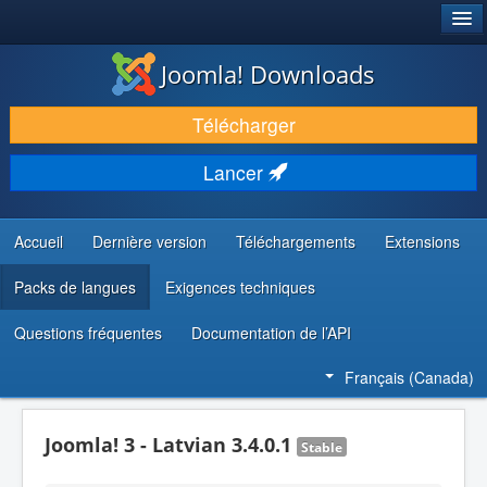
®
JOOMLA!
Joomla! Downloads
TÉLÉCHARGER & ENRICHIR
Télécharger
DÉCOUVRIR & APPRENDRE
Lancer
COMMUNAUTÉ & SUPPORT
RESSOURCES DÉVELOPPEURS
Accueil
Dernière version
Téléchargements
Extensions
Packs de langues
Exigences techniques
Questions fréquentes
Documentation de l’API
Français (Canada)
Joomla! 3 - Latvian 3.4.0.1
Stable