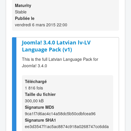
Maturity
Stable
Publiée le
vendredi 6 mars 2015 22:00
Joomla! 3.4.0 Latvian lv-LV
Language Pack (v1)
This is the full Latvian Language Pack for
Joomla! 3.4.0
Téléchargé
1 816 fois
Taille du fichier
300,00 kB
Signature MD5
9ca1f7d6ac4c14a58dc5b50cdbfcea96
Signature SHA1
ee3d3547f1ac5ac8874c918a0268747cc6dda