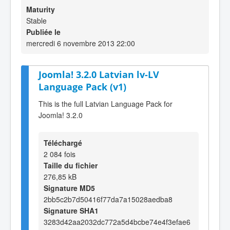
Maturity
Stable
Publiée le
mercredi 6 novembre 2013 22:00
Joomla! 3.2.0 Latvian lv-LV
Language Pack (v1)
This is the full Latvian Language Pack for
Joomla! 3.2.0
Téléchargé
2 084 fois
Taille du fichier
276,85 kB
Signature MD5
2bb5c2b7d50416f77da7a15028aedba8
Signature SHA1
3283d42aa2032dc772a5d4bcbe74e4f3efae6