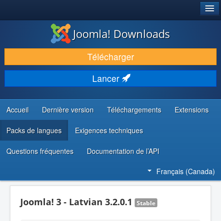
®
JOOMLA!
Joomla! Downloads
TÉLÉCHARGER & ENRICHIR
Télécharger
DÉCOUVRIR & APPRENDRE
Lancer
COMMUNAUTÉ & SUPPORT
RESSOURCES DÉVELOPPEURS
Accueil
Dernière version
Téléchargements
Extensions
Packs de langues
Exigences techniques
Questions fréquentes
Documentation de l’API
Français (Canada)
Joomla! 3 - Latvian 3.2.0.1
Stable