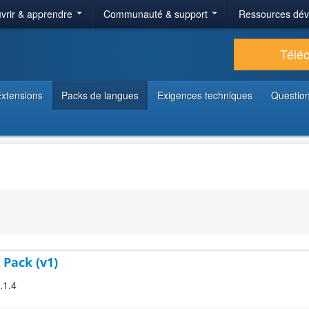
vrir & apprendre
Communauté & support
Ressources dé
Télé
xtensions
Packs de langues
Exigences techniques
Question
 Pack (v1)
.1.4