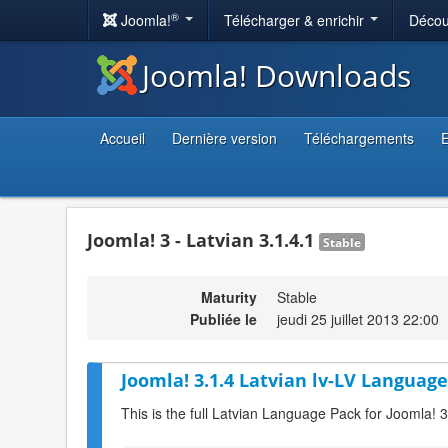
®
Joomla!
Télécharger & enrichir
Décou
Joomla! Downloads
Accueil
Dernière version
Téléchargements
E
Joomla! 3 - Latvian 3.1.4.1
Stable
Maturity
Stable
Publiée le
jeudi 25 juillet 2013 22:00
Joomla! 3.1.4 Latvian lv-LV Language
This is the full Latvian Language Pack for Joomla! 3