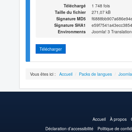
Téléchargé
1 748 fois
Taille du fichier
271,07 kB
Signature MD5
f6888bb907a686e94
Signature SHA1
e59f7541a43ecc385
Environments
Joomla! 3 Translation
Télécharger
Vous êtes ici :
Accueil
/
Packs de langues
/
Joomla
Accueil
À propos
Déclaration d’accessibilité
Politique de confid