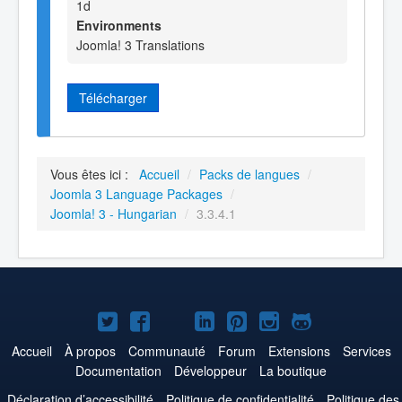
1d
Environments
Joomla! 3 Translations
Télécharger
Vous êtes ici :
Accueil
/
Packs de langues
/
Joomla 3 Language Packages
/
Joomla! 3 - Hungarian
/
3.3.4.1
Joomla!
Joomla!
Joomla!
Joomla!
Joomla!
Joomla!
Joomla!
sur
sur
sur
sur
sur
sur
sur
Accueil
À propos
Communauté
Forum
Extensions
Services
Documentation
Développeur
La boutique
Twitter
Facebook
YouTube
LinkedIn
Pinterest
Instagram
GitHub
Déclaration d’accessibilité
Politique de confidentialité
Politique des