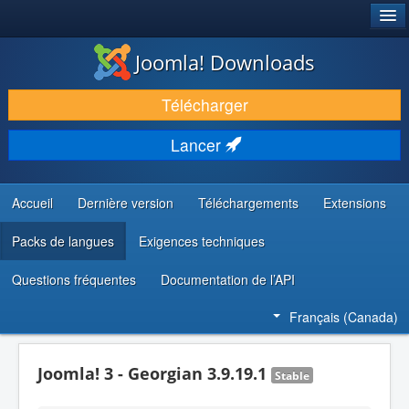
®
JOOMLA!
Joomla! Downloads
TÉLÉCHARGER & ENRICHIR
Télécharger
DÉCOUVRIR & APPRENDRE
Lancer
COMMUNAUTÉ & SUPPORT
RESSOURCES DÉVELOPPEURS
Accueil
Dernière version
Téléchargements
Extensions
Packs de langues
Exigences techniques
Questions fréquentes
Documentation de l’API
Français (Canada)
Joomla! 3 - Georgian 3.9.19.1
Stable