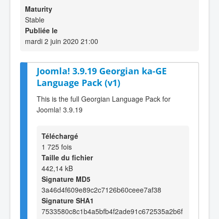
Maturity
Stable
Publiée le
mardi 2 juin 2020 21:00
Joomla! 3.9.19 Georgian ka-GE
Language Pack (v1)
This is the full Georgian Language Pack for
Joomla! 3.9.19
Téléchargé
1 725 fois
Taille du fichier
442,14 kB
Signature MD5
3a46d4f609e89c2c7126b60ceee7af38
Signature SHA1
7533580c8c1b4a5bfb4f2ade91c672535a2b6f