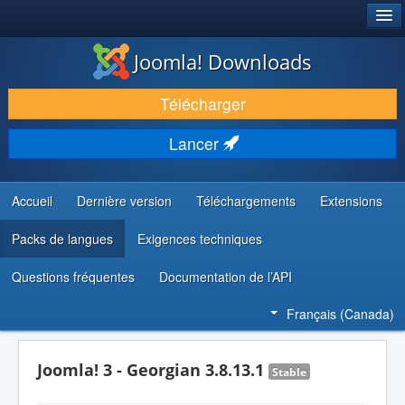
®
JOOMLA!
Joomla! Downloads
TÉLÉCHARGER & ENRICHIR
Télécharger
DÉCOUVRIR & APPRENDRE
Lancer
COMMUNAUTÉ & SUPPORT
RESSOURCES DÉVELOPPEURS
Accueil
Dernière version
Téléchargements
Extensions
Packs de langues
Exigences techniques
Questions fréquentes
Documentation de l’API
Français (Canada)
Joomla! 3 - Georgian 3.8.13.1
Stable