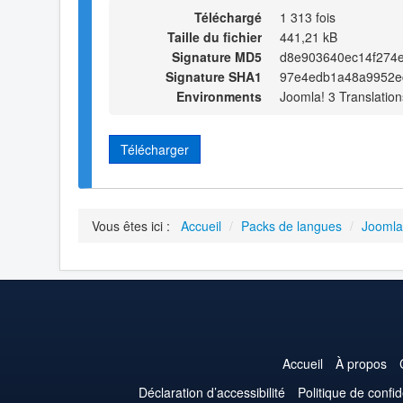
Téléchargé
1 313 fois
Taille du fichier
441,21 kB
Signature MD5
d8e903640ec14f274
Signature SHA1
97e4edb1a48a9952e
Environments
Joomla! 3 Translation
Télécharger
Vous êtes ici :
Accueil
/
Packs de langues
/
Joomla
Accueil
À propos
Déclaration d’accessibilité
Politique de confid