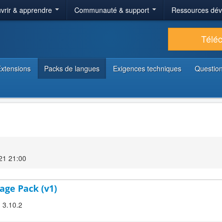
vrir & apprendre
Communauté & support
Ressources dé
Télé
xtensions
Packs de langues
Exigences techniques
Question
21 21:00
age Pack (v1)
! 3.10.2