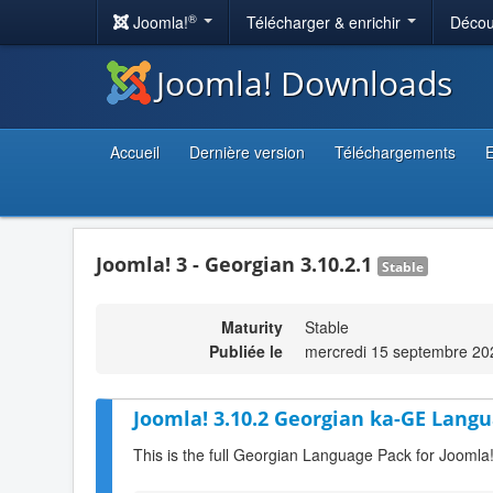
®
Joomla!
Télécharger & enrichir
Décou
Joomla! Downloads
Accueil
Dernière version
Téléchargements
E
Joomla! 3 - Georgian 3.10.2.1
Stable
Maturity
Stable
Publiée le
mercredi 15 septembre 20
Joomla! 3.10.2 Georgian ka-GE Langu
This is the full Georgian Language Pack for Joomla