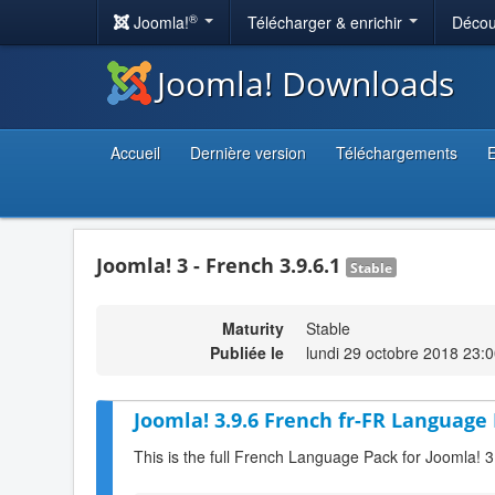
®
Joomla!
Télécharger & enrichir
Décou
Joomla! Downloads
Accueil
Dernière version
Téléchargements
E
Joomla! 3 - French 3.9.6.1
Stable
Maturity
Stable
Publiée le
lundi 29 octobre 2018 23:
Joomla! 3.9.6 French fr-FR Language 
This is the full French Language Pack for Joomla! 3