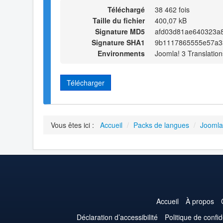
Téléchargé
38 462 fois
Taille du fichier
400,07 kB
Signature MD5
afd03d81ae640323a
Signature SHA1
9b1117865555e57a3
Environments
Joomla! 3 Translation
Télécharger
Vous êtes ici :
Accueil
/
Packs de langues
/
Joomla
Accueil
À propos
Déclaration d’accessibilité
Politique de confid