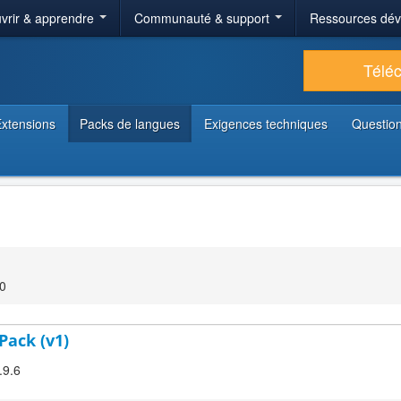
vrir & apprendre
Communauté & support
Ressources dé
Télé
xtensions
Packs de langues
Exigences techniques
Question
00
Pack (v1)
.9.6