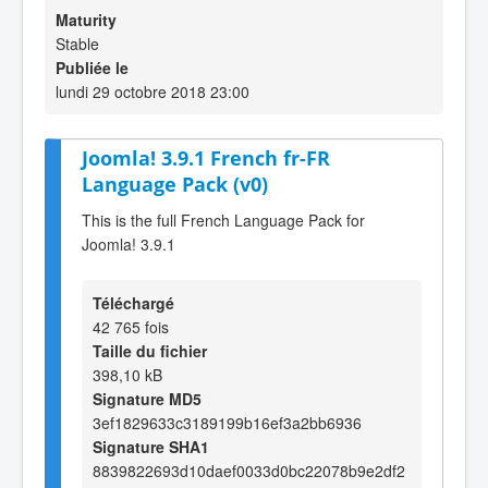
Maturity
Stable
Publiée le
lundi 29 octobre 2018 23:00
Joomla! 3.9.1 French fr-FR
Language Pack (v0)
This is the full French Language Pack for
Joomla! 3.9.1
Téléchargé
42 765 fois
Taille du fichier
398,10 kB
Signature MD5
3ef1829633c3189199b16ef3a2bb6936
Signature SHA1
8839822693d10daef0033d0bc22078b9e2df2