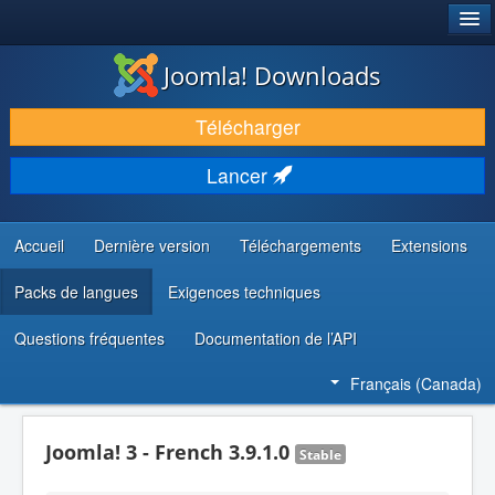
®
JOOMLA!
Joomla! Downloads
TÉLÉCHARGER & ENRICHIR
Télécharger
DÉCOUVRIR & APPRENDRE
Lancer
COMMUNAUTÉ & SUPPORT
RESSOURCES DÉVELOPPEURS
Accueil
Dernière version
Téléchargements
Extensions
Packs de langues
Exigences techniques
Questions fréquentes
Documentation de l’API
Français (Canada)
Joomla! 3 - French 3.9.1.0
Stable