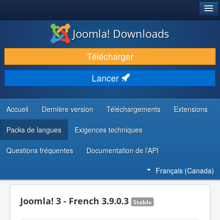
®
JOOMLA!
Joomla! Downloads
TÉLÉCHARGER & ENRICHIR
Télécharger
DÉCOUVRIR & APPRENDRE
Lancer
COMMUNAUTÉ & SUPPORT
RESSOURCES DÉVELOPPEURS
Accueil
Dernière version
Téléchargements
Extensions
Packs de langues
Exigences techniques
Questions fréquentes
Documentation de l’API
Français (Canada)
Joomla! 3 - French 3.9.0.3
Stable