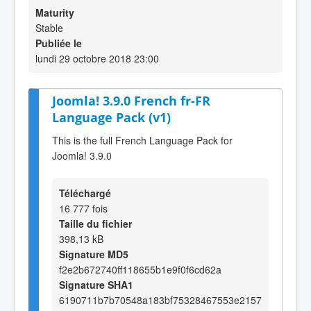
Maturity
Stable
Publiée le
lundi 29 octobre 2018 23:00
Joomla! 3.9.0 French fr-FR
Language Pack (v1)
This is the full French Language Pack for
Joomla! 3.9.0
Téléchargé
16 777 fois
Taille du fichier
398,13 kB
Signature MD5
f2e2b672740ff118655b1e9f0f6cd62a
Signature SHA1
6190711b7b70548a183bf75328467553e2157