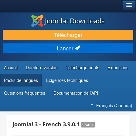
®
JOOMLA!
Joomla! Downloads
TÉLÉCHARGER & ENRICHIR
Télécharger
DÉCOUVRIR & APPRENDRE
Lancer
COMMUNAUTÉ & SUPPORT
RESSOURCES DÉVELOPPEURS
Accueil
Dernière version
Téléchargements
Extensions
Packs de langues
Exigences techniques
Questions fréquentes
Documentation de l’API
Français (Canada)
Joomla! 3 - French 3.9.0.1
Stable