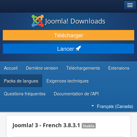
®
JOOMLA!
Joomla! Downloads
TÉLÉCHARGER & ENRICHIR
Télécharger
DÉCOUVRIR & APPRENDRE
Lancer
COMMUNAUTÉ & SUPPORT
RESSOURCES DÉVELOPPEURS
Accueil
Dernière version
Téléchargements
Extensions
Packs de langues
Exigences techniques
Questions fréquentes
Documentation de l’API
Français (Canada)
Joomla! 3 - French 3.8.3.1
Stable