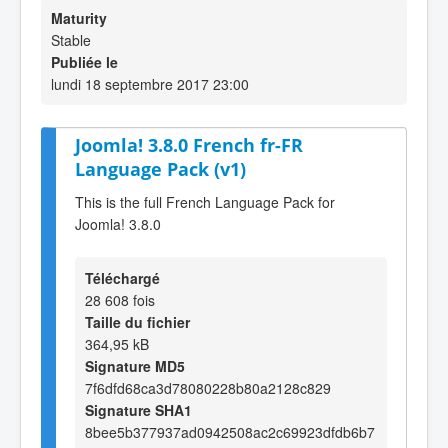
Maturity
Stable
Publiée le
lundi 18 septembre 2017 23:00
Joomla! 3.8.0 French fr-FR
Language Pack (v1)
This is the full French Language Pack for
Joomla! 3.8.0
Téléchargé
28 608 fois
Taille du fichier
364,95 kB
Signature MD5
7f6dfd68ca3d78080228b80a2128c829
Signature SHA1
8bee5b377937ad0942508ac2c69923dfdb6b7