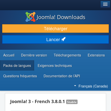
®
JOOMLA!
Joomla! Downloads
TÉLÉCHARGER & ENRICHIR
Télécharger
DÉCOUVRIR & APPRENDRE
Lancer
COMMUNAUTÉ & SUPPORT
RESSOURCES DÉVELOPPEURS
Accueil
Dernière version
Téléchargements
Extensions
Packs de langues
Exigences techniques
Questions fréquentes
Documentation de l’API
Français (Canada)
Joomla! 3 - French 3.8.0.1
Stable