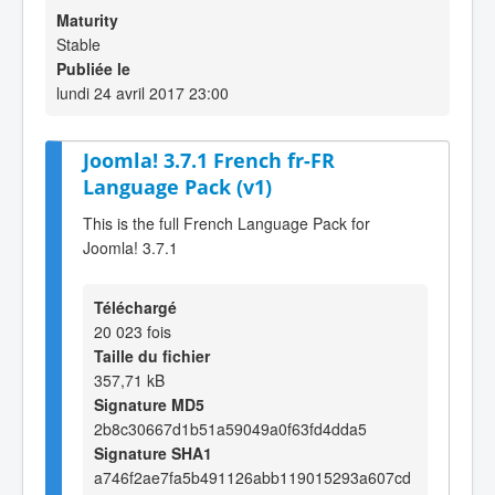
Maturity
Stable
Publiée le
lundi 24 avril 2017 23:00
Joomla! 3.7.1 French fr-FR
Language Pack (v1)
This is the full French Language Pack for
Joomla! 3.7.1
Téléchargé
20 023 fois
Taille du fichier
357,71 kB
Signature MD5
2b8c30667d1b51a59049a0f63fd4dda5
Signature SHA1
a746f2ae7fa5b491126abb119015293a607cd