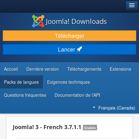
®
JOOMLA!
Joomla! Downloads
TÉLÉCHARGER & ENRICHIR
Télécharger
DÉCOUVRIR & APPRENDRE
Lancer
COMMUNAUTÉ & SUPPORT
RESSOURCES DÉVELOPPEURS
Accueil
Dernière version
Téléchargements
Extensions
Packs de langues
Exigences techniques
Questions fréquentes
Documentation de l’API
Français (Canada)
Joomla! 3 - French 3.7.1.1
Stable