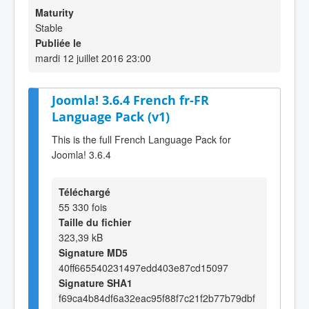
Maturity
Stable
Publiée le
mardi 12 juillet 2016 23:00
Joomla! 3.6.4 French fr-FR
Language Pack (v1)
This is the full French Language Pack for
Joomla! 3.6.4
Téléchargé
55 330 fois
Taille du fichier
323,39 kB
Signature MD5
40ff665540231497edd403e87cd15097
Signature SHA1
f69ca4b84df6a32eac95f88f7c21f2b77b79dbf