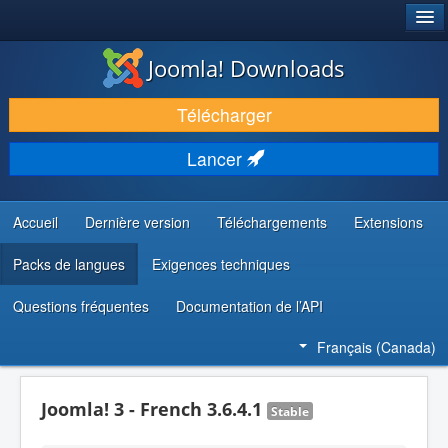
®
JOOMLA!
Joomla! Downloads
TÉLÉCHARGER & ENRICHIR
Télécharger
DÉCOUVRIR & APPRENDRE
Lancer
COMMUNAUTÉ & SUPPORT
RESSOURCES DÉVELOPPEURS
Accueil
Dernière version
Téléchargements
Extensions
Packs de langues
Exigences techniques
Questions fréquentes
Documentation de l’API
Français (Canada)
Joomla! 3 - French 3.6.4.1
Stable