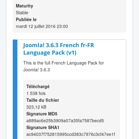
Maturity
Stable
Publiée le
mardi 12 juillet 2016 23:00
Joomla! 3.6.3 French fr-FR
Language Pack (v1)
This is the full French Language Pack for
Joomla! 3.6.3
Téléchargé
1 538 fois
Taille du fichier
323,12 kB
Signature MD5
a889ac6e25b3909a07a35fa7587becd5
Signature SHA1
ac94037f752815995ccd383c7976c3cf47ee1f