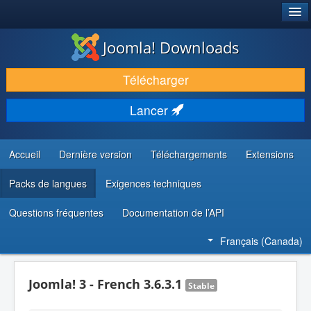
®
JOOMLA!
Joomla! Downloads
TÉLÉCHARGER & ENRICHIR
Télécharger
DÉCOUVRIR & APPRENDRE
Lancer
COMMUNAUTÉ & SUPPORT
RESSOURCES DÉVELOPPEURS
Accueil
Dernière version
Téléchargements
Extensions
Packs de langues
Exigences techniques
Questions fréquentes
Documentation de l’API
Français (Canada)
Joomla! 3 - French 3.6.3.1
Stable