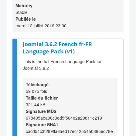
Maturity
Stable
Publiée le
mardi 12 juillet 2016 23:00
Joomla! 3.6.2 French fr-FR
Language Pack (v1)
This is the full French Language Pack for
Joomla! 3.6.2
Téléchargé
59 075 fois
Taille du fichier
321,44 kB
Signature MD5
678405aba96c3ed5f564e2a29811e219
Signature SHA1
cacd54c3f289ffa6aed17ec42554a0365ed78e