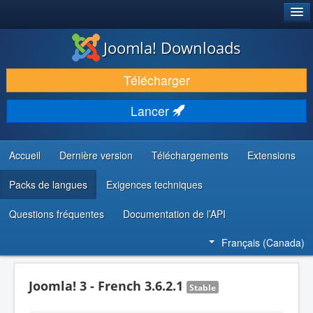
®
JOOMLA!
Joomla! Downloads
TÉLÉCHARGER & ENRICHIR
Télécharger
DÉCOUVRIR & APPRENDRE
Lancer
COMMUNAUTÉ & SUPPORT
RESSOURCES DÉVELOPPEURS
Accueil
Dernière version
Téléchargements
Extensions
Packs de langues
Exigences techniques
Questions fréquentes
Documentation de l’API
Français (Canada)
Joomla! 3 - French 3.6.2.1
Stable